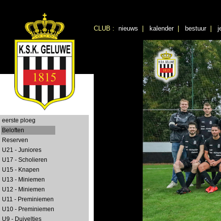
CLUB :
nieuws
|
kalender
|
bestuur
|
j
eerste ploeg
Beloften
Reserven
U21 - Juniores
U17 - Scholieren
U15 - Knapen
U13 - Miniemen
U12 - Miniemen
U11 - Preminiemen
U10 - Preminiemen
U9 - Duiveltjes