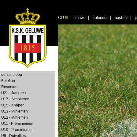
CLUB :
nieuws
|
kalender
|
bestuur
|
j
eerste ploeg
Beloften
Reserven
U21 - Juniores
U17 - Scholieren
U15 - Knapen
U13 - Miniemen
U12 - Miniemen
U11 - Preminiemen
U10 - Preminiemen
U9 - Duiveltjes