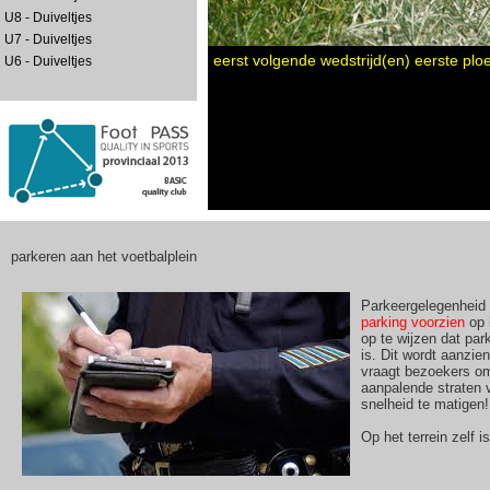
U8 - Duiveltjes
U7 - Duiveltjes
eerst volgende wedstrijd(en) eerste plo
U6 - Duiveltjes
parkeren aan het voetbalplein
Parkeergelegenheid 
parking voorzien
op 
op te wijzen dat par
is. Dit wordt aanzie
vraagt bezoekers om
aanpalende straten v
snelheid te matigen!
Op het terrein zelf 