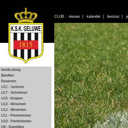
CLUB :
nieuws
|
kalender
|
bestuur
|
j
eerste ploeg
Beloften
Reserven
U21 - Juniores
U17 - Scholieren
U15 - Knapen
U13 - Miniemen
U12 - Miniemen
U11 - Preminiemen
U10 - Preminiemen
U9 - Duiveltjes